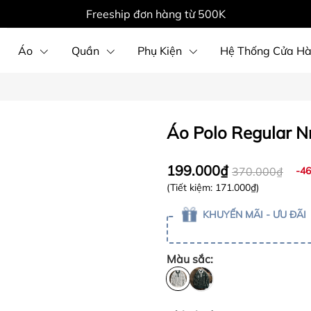
Freeship đơn hàng từ 500K
Áo
Quần
Phụ Kiện
Hệ Thống Cửa H
Áo Polo Regular Nr
199.000₫
370.000₫
-4
(Tiết kiệm:
171.000₫
)
KHUYẾN MÃI - ƯU ĐÃI
Màu sắc: