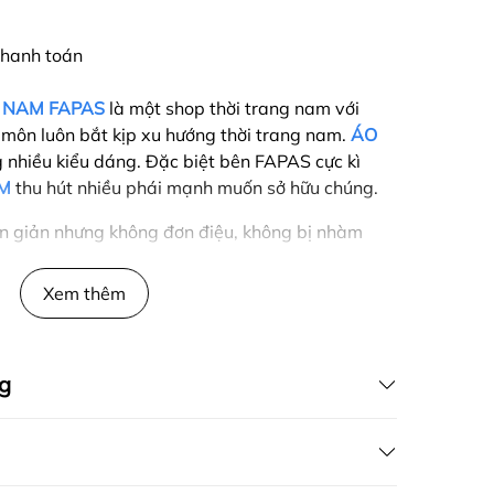
 thanh toán
 NAM FAPAS
là một shop thời trang nam với
 môn luôn bắt kịp xu hướng thời trang nam.
ÁO
nhiều kiểu dáng. Đặc biệt bên FAPAS cực kì
M
thu hút nhiều phái mạnh muốn sở hữu chúng.
ơn giản nhưng không đơn điệu, không bị nhàm
rong từng chi tiết, từng đường nét, từng chất
Xem thêm
h ăn mặc tối giản nhưng vẫn có “chất” riêng,
n tượng.
g
KẾ BỞI FAPAS