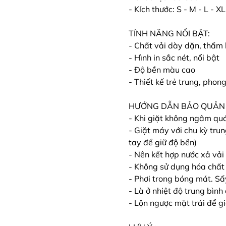
- Kích thước: S - M - L - XL
TÍNH NĂNG NỔI BẬT:
- Chất vải dày dặn, thấm 
- Hình in sắc nét, nổi bật
- Độ bền màu cao
- Thiết kế trẻ trung, phon
HƯỚNG DẪN BẢO QUẢN
- Khi giặt không ngâm qu
- Giặt máy với chu kỳ tru
tay để giữ độ bền)
- Nên kết hợp nước xả vả
- Không sử dụng hóa chất 
- Phơi trong bóng mát. Sấ
- Là ở nhiệt độ trung bình
- Lộn ngược mặt trái để g