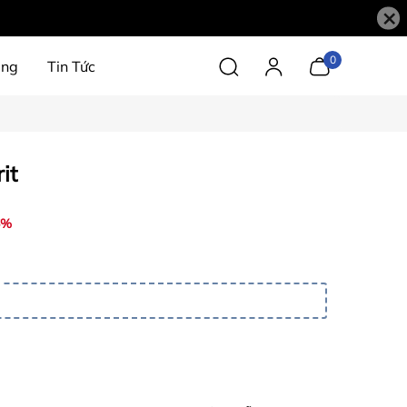
×
0
àng
Tin Tức
it
6%