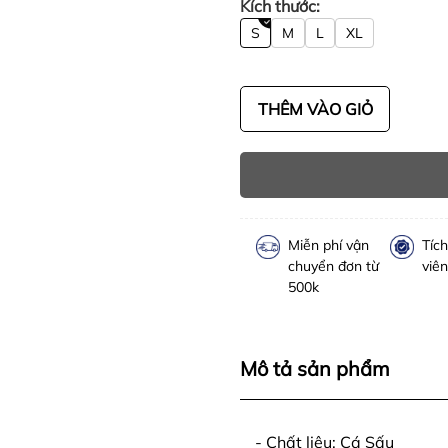
Kích thước:
S
M
L
XL
THÊM VÀO GIỎ
Miễn phí vận
Tíc
chuyển đơn từ
viên
500k
Mô tả sản phẩm
- Chất liệu: Cá Sấu