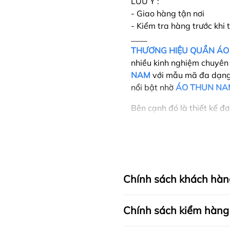
LƯU Ý :
- Giao hàng tận nơi
- Kiểm tra hàng trước khi
____
THƯƠNG HIỆU QUẦN ÁO
nhiều kinh nghiệm chuyên
NAM
với mẫu mã đa dạng 
nổi bật nhờ
ÁO THUN NA
Bên cạnh đó là thiết kế đ
chán nhờ vào sự biến tấu t
liệu được chọn lọc kỹ.
Từ đó mang đến phong các
vẫn tạo sự khác biệt và ấ
Chính sách khách hàn
SẢN PHẨM ĐƯỢC THIẾT 
Chính sách kiểm hàng