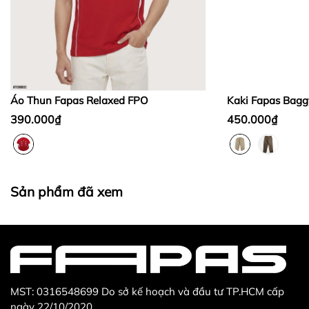
Bước 2:
Bước 3
:
Áo Thun Fapas Relaxed FPO
Kaki Fapas Bagg
390.000₫
450.000₫
Thừa/ thiếu sản phẩm
Sản phẩm không đúng với đơn hàng đã đặt
Sản phẩm đã xem
Sản phẩm bị hư hỏng khi nhìn bằng mắt thường
MST: 0316548699 Do sở kế hoạch và đầu tư TP.HCM cấp
ngày 22/10/2020