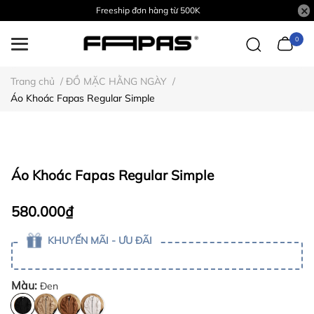
Freeship đơn hàng từ 500K
0
Trang chủ
/
ĐỒ MẶC HẰNG NGÀY
/
Áo Khoác Fapas Regular Simple
Áo Khoác Fapas Regular Simple
580.000₫
KHUYẾN MÃI - ƯU ĐÃI
Màu:
Đen