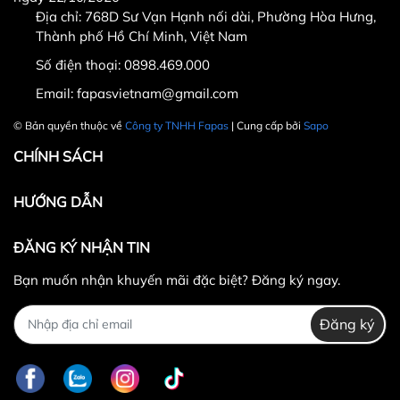
Địa chỉ: 768D Sư Vạn Hạnh nối dài, Phường Hòa Hưng,
Thành phố Hồ Chí Minh, Việt Nam
Số điện thoại:
0898.469.000
Hotline CSKH: 090 376 9205
Email:
fapasvietnam@gmail.com
Thời gian: Thứ Hai đến Thứ Bảy, từ 8h30 đến 17h.
© Bản quyền thuộc về
Công ty TNHH Fapas
| Cung cấp bởi
Sapo
Fanpage:
FACEBOOK.COM/FAPAS.VN
CHÍNH SÁCH
HƯỚNG DẪN
ĐĂNG KÝ NHẬN TIN
Bạn muốn nhận khuyến mãi đặc biệt? Đăng ký ngay.
Đăng ký