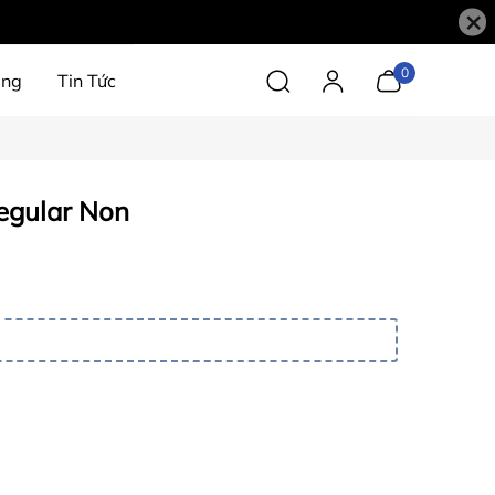
×
0
àng
Tin Tức
egular Non