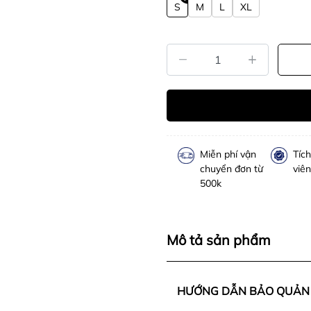
S
M
L
XL
Miễn phí vận
Tíc
chuyển đơn từ
viên
500k
Mô tả sản phẩm
HƯỚNG DẪN BẢO QUẢN