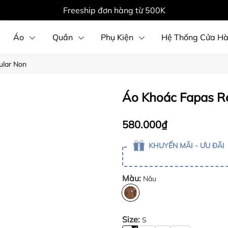
Freeship đơn hàng từ 500K
Áo
Quần
Phụ Kiện
Hệ Thống Cửa H
ular Non
Áo Khoác Fapas R
580.000₫
KHUYẾN MÃI - ƯU ĐÃI
Màu:
Nâu
Size:
S