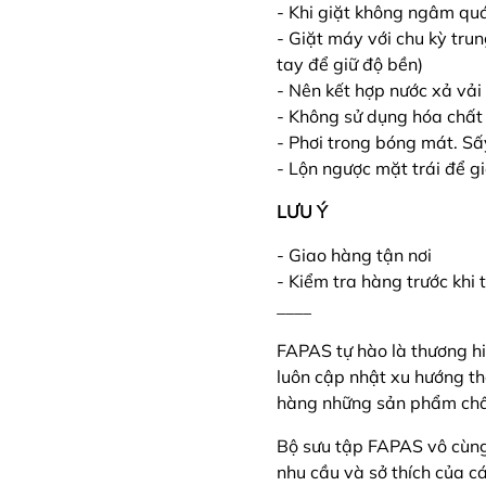
- Khi giặt không ngâm qu
- Giặt máy với chu kỳ tru
tay để giữ độ bền)
- Nên kết hợp nước xả v
- Không sử dụng hóa chất 
- Phơi trong bóng mát. Sấ
- Lộn ngược mặt trái để g
LƯU Ý
- Giao hàng tận nơi
- Kiểm tra hàng trước khi
____
FAPAS tự hào là thương hi
luôn cập nhật xu hướng t
hàng những sản phẩm chất
Bộ sưu tập FAPAS vô cùn
nhu cầu và sở thích của c