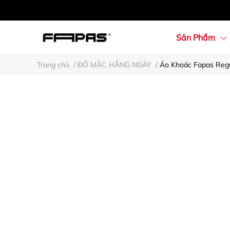
Sản Phẩm
Trang chủ
/
ĐỒ MẶC HẰNG NGÀY
/
Áo Khoác Fapas Reg