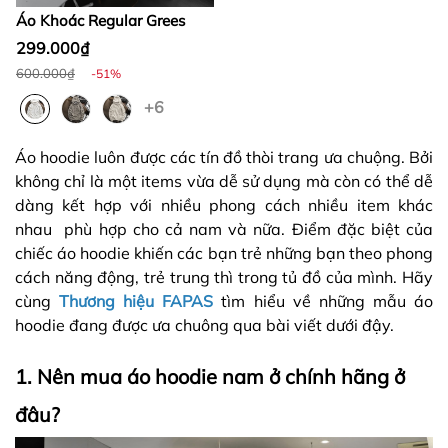
Áo Khoác Regular Grees
299.000₫
600.000₫
-51%
+6
Áo hoodie luôn được các tín đồ thòi trang ưa chuộng. Bởi
không chỉ là một items vừa dễ sử dụng mà còn có thể dễ
dàng kết hợp với nhiều phong cách nhiều item khác
nhau phù hợp cho cả nam và nữa. Điểm đặc biệt của
chiếc áo hoodie khiến các bạn trẻ những bạn theo phong
cách năng động, trẻ trung thì trong tủ đồ của mình. Hãy
cùng
Thương hiệu FAPAS
tìm hiểu về những mẫu áo
hoodie đang được ưa chuông qua bài viết dưới đậy.
1. Nên mua áo hoodie nam ở chính hãng ở
đâu?