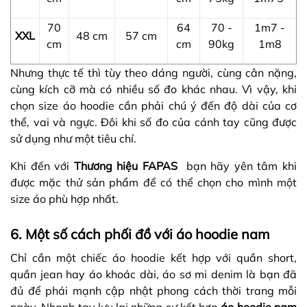
70
64
70 -
1m7 -
XXL
48 cm
57 cm
cm
cm
90kg
1m8
Nhưng thực tế thì tùy theo dáng người, cùng cân nặng,
cùng kích cỡ mà có nhiều số đo khác nhau. Vì vậy, khi
chọn size áo hoodie cần phải chú ý đến độ dài của cơ
thể, vai và ngực. Đôi khi số đo của cánh tay cũng được
sử dụng như một tiêu chí.
Khi đến với
Thương hiệu FAPAS
bạn hãy yên tâm khi
được mặc thử sản phẩm để có thể chọn cho mình một
size áo phù hợp nhất.
6. Một số cách phối đồ với áo hoodie nam
Chỉ cần một chiếc áo hoodie kết hợp với quần short,
quần jean hay áo khoác dài, áo sơ mi denim là bạn đã
đủ để phái mạnh cập nhật phong cách thời trang mỗi
ngày. Nhanh tay lưu lại những sự kết hợp
áo hoodie nam