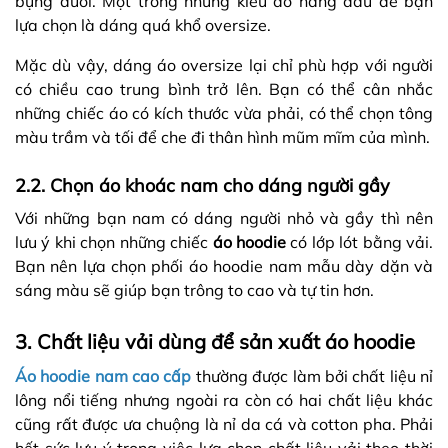
bụng dưới. Một trong những kiểu áo hàng đầu để bạn
lựa chọn là dáng quá khổ oversize.
Mặc dù vậy, dáng áo oversize lại chỉ phù hợp với người
có chiều cao trung bình trở lên. Bạn có thể cân nhắc
những chiếc áo có kích thước vừa phải, có thể chọn tông
màu trầm và tối để che đi thân hình mũm mĩm của mình.
2.2. Chọn áo khoác nam cho dáng người gầy
Với những bạn nam có dáng người nhỏ và gầy thì nên
lưu ý khi chọn những chiếc
áo hoodie
có lớp lót bằng vải.
Bạn nên lựa chọn phối áo hoodie nam mẫu dày dặn và
sáng màu sẽ giúp bạn trông to cao và tự tin hơn.
3. Chất liệu vải dùng để sản xuất áo hoodie
Áo hoodie nam cao cấp
thường được làm bởi chất liệu nỉ
lông nổi tiếng nhưng ngoài ra còn có hai chất liệu khác
cũng rất được ưa chuộng là nỉ da cá và cotton pha. Phải
hết sức lưu ý trong việc lựa chọn chất liệu vải theo thời