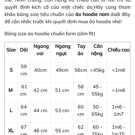
quyết định kích cỡ của một chiếc áo.Hãy cùng tham
khảo bảng size tiêu chuẩn của
áo hoodie nam
dưới đây
để cân nhắc trước khi quyết định mua áo hoodie
nhé!
Bảng size áo hoodie chuẩn form (slim fit)
Ngang
Ngang
Tay
Cân
Size
Dài
Chiều cao
vai
ngực
áo
nặng
59
S
40cm
49cm
56cm
<45kg
<1m6
cm
61
58
45 -
M
42 cm
51 cm
<1m6
cm
cm
55kg
64
60
50 -
1m6 -
L
44 cm
53 cm
cm
cm
65kg
1m7
67
62
60 -
1m6 -
XL
46 cm
55 cm
cm
cm
75kg
1m75