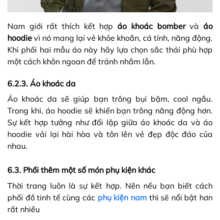
Nam giới rất thích kết hợp
áo khoác bomber
và
áo
hoodie
vì nó mang lại vẻ khỏe khoắn, cá tính, năng động.
Khi phối hai mẫu áo này hãy lựa chọn sắc thái phù hợp
một cách khôn ngoan để tránh nhầm lẫn.
6.2.3. Áo khoác da
Áo khoác da sẽ giúp bạn trông bụi bặm, cool ngầu.
Trong khi, áo hoodie sẽ khiến bạn trông năng động hơn.
Sự kết hợp tưởng như đối lập giữa áo khoác da và áo
hoodie vải lại hài hòa và tôn lên vẻ đẹp độc đáo của
nhau.
6.3. Phối thêm một số món phụ kiện khác
Thời trang luôn là sự kết hợp. Nên nếu bạn biết cách
phối đồ tinh tế cùng các
phụ kiện nam
thì sẽ nổi bật hơn
rất nhiều