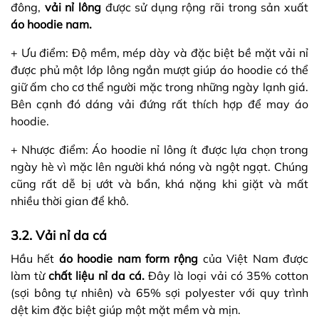
đông,
vải nỉ lông
được sử dụng rộng rãi trong sản xuất
áo hoodie nam.
+ Ưu điểm: Độ mềm, mép dày và đặc biệt bề mặt vải nỉ
được phủ một lớp lông ngắn mượt giúp áo hoodie có thể
giữ ấm cho cơ thể người mặc trong những ngày lạnh giá.
Bên cạnh đó dáng vải đứng rất thích hợp để may áo
hoodie.
+ Nhược điểm: Áo hoodie nỉ lông ít được lựa chọn trong
ngày hè vì mặc lên người khá nóng và ngột ngạt. Chúng
cũng rất dễ bị ướt và bẩn, khá nặng khi giặt và mất
nhiều thời gian để khô.
3.2. Vải nỉ da cá
Hầu hết
áo hoodie nam form rộng
của Việt Nam được
làm từ
chất liệu nỉ da cá.
Đây là loại vải có 35% cotton
(sợi bông tự nhiên) và 65% sợi polyester với quy trình
dệt kim đặc biệt giúp một mặt mềm và mịn.