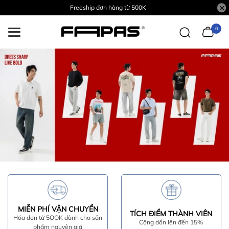
Freeship đơn hàng từ 500K
0
MIỄN PHÍ VẬN CHUYỂN
TÍCH ĐIỂM THÀNH VIÊN
Hóa đơn từ 5OOK dành cho sản
Cộng dồn lên đến 15%
phẩm nguyên giá