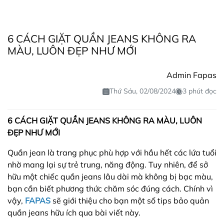
6 CÁCH GIẶT QUẦN JEANS KHÔNG RA
MÀU, LUÔN ĐẸP NHƯ MỚI
Admin Fapas
Thứ Sáu, 02/08/2024
3 phút đọc
6 CÁCH GIẶT QUẦN JEANS KHÔNG RA MÀU, LUÔN
ĐẸP NHƯ MỚI
Quần jean là trang phục phù hợp với hầu hết các lứa tuổi
nhờ mang lại sự trẻ trung, năng động. Tuy nhiên, để sở
hữu một chiếc quần jeans lâu dài mà không bị bạc màu,
bạn cần biết phương thức chăm sóc đúng cách. Chính vì
vậy,
FAPAS
sẽ giới thiệu cho bạn một số tips bảo quản
quần jeans hữu ích qua bài viết này.