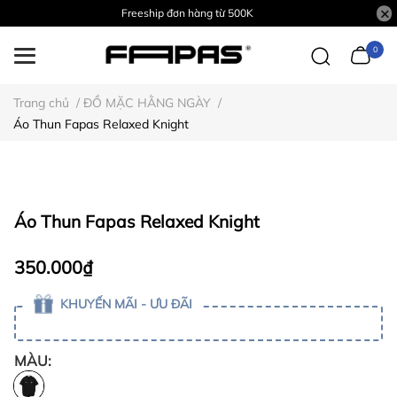
Freeship đơn hàng từ 500K
0
Trang chủ
/
ĐỒ MẶC HẰNG NGÀY
/
Áo Thun Fapas Relaxed Knight
Áo Thun Fapas Relaxed Knight
350.000₫
KHUYẾN MÃI - ƯU ĐÃI
MÀU: