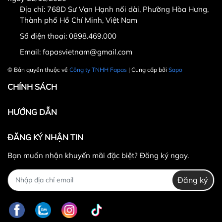
Địa chỉ: 768D Sư Vạn Hạnh nối dài, Phường Hòa Hưng,
Thành phố Hồ Chí Minh, Việt Nam
Số điện thoại:
0898.469.000
Hotline CSKH: 090 376 9205
Email:
fapasvietnam@gmail.com
Thời gian: Thứ Hai đến Thứ Bảy, từ 8h30 đến 17h.
© Bản quyền thuộc về
Công ty TNHH Fapas
| Cung cấp bởi
Sapo
Fanpage:
FACEBOOK.COM/FAPAS.VN
CHÍNH SÁCH
HƯỚNG DẪN
ĐĂNG KÝ NHẬN TIN
Bạn muốn nhận khuyến mãi đặc biệt? Đăng ký ngay.
Đăng ký