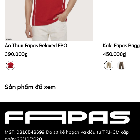
Bước 2:
Bước 3
:
Áo Thun Fapas Relaxed FPO
Kaki Fapas Bagg
390.000₫
450.000₫
Thừa/ thiếu sản phẩm
Sản phẩm không đúng với đơn hàng đã đặt
Sản phẩm đã xem
Sản phẩm bị hư hỏng khi nhìn bằng mắt thường
MST: 0316548699 Do sở kế hoạch và đầu tư TP.HCM cấp
ngày 22/10/2020