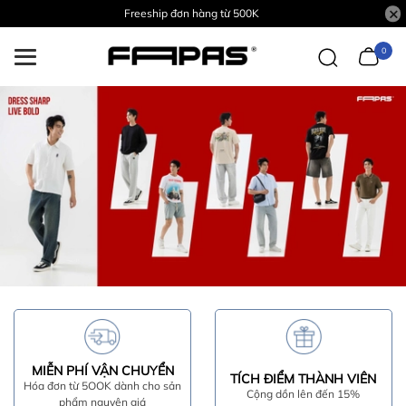
Freeship đơn hàng từ 500K
0
MIỄN PHÍ VẬN CHUYỂN
TÍCH ĐIỂM THÀNH VIÊN
Hóa đơn từ 5OOK dành cho sản
Cộng dồn lên đến 15%
phẩm nguyên giá